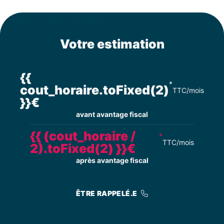
Votre estimation
{{
*
cout_horaire.toFixed(2)
TTC/mois
}}€
avant avantage fiscal
{{ (cout_horaire /
*
TTC/mois
2).toFixed(2) }}€
après avantage fiscal
ÊTRE RAPPELÉ.E