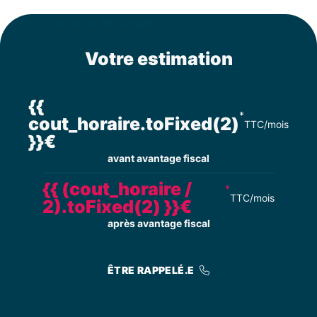
Votre estimation
{{
*
cout_horaire.toFixed(2)
TTC/mois
}}€
avant avantage fiscal
{{ (cout_horaire /
*
TTC/mois
2).toFixed(2) }}€
après avantage fiscal
ÊTRE RAPPELÉ.E