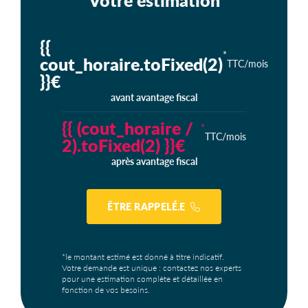
{{
*
cout_horaire.toFixed(2)
TTC/mois
}}€
avant avantage fiscal
{{ (cout_horaire /
*
TTC/mois
2).toFixed(2) }}€
après avantage fiscal
ÊTRE RAPPELÉ.E
*le montant estimé est donné à titre indicatif.
Votre demande est unique : contactez nos experts
pour une estimation complète et détaillée en
fonction de vos besoins.