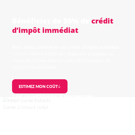
Bénéficiez de 50% de
crédit
d’impôt immédiat
Avec Helpi, bénéficier du crédit d’impôt immédiat.
Celui-ci s’élève à 50% des dépenses engagées au
cours de l’année dans le cadre de prestation de
service à la personne.
ESTIMEZ MON COÛT
Les conditions à respecter
Être fiscalement domicilié en France
Être à la fois le bénéficiaire et le payeur des
prestations