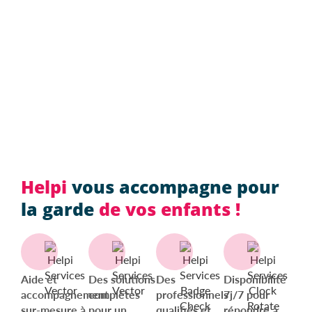
Que la prestation se déroule dans sa résidence
personnelle, qu’il s’agisse de sa résidence
principale ou secondaire
Ne pas bénéficier d’aides de l’état (caisse de
retraite, PCH, APA...)
Helpi
vous accompagne pour
la garde
de vos enfants !
Aide et
Des solutions
Des
Disponibilité
accompagnement
complètes
professionnels
7j/7 pour
sur-mesure à
pour un
qualifiés et
répondre à