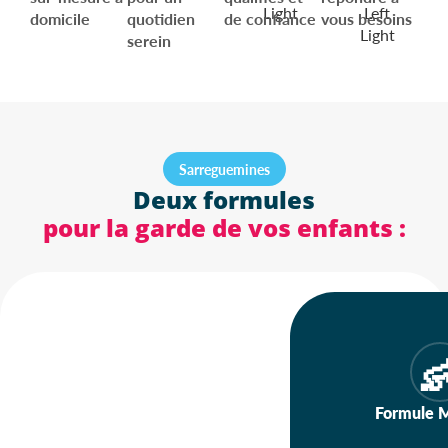
domicile
quotidien
de confiance
vous besoins
serein
Sarreguemines
Deux formules
pour la garde de vos enfants :

Formule M